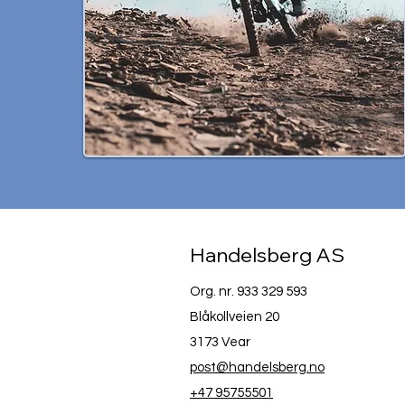
Handelsberg AS
Org. nr. 933 329 593
Blåkollveien 20
3173 Vear
post@handelsberg.no
+47 95755501