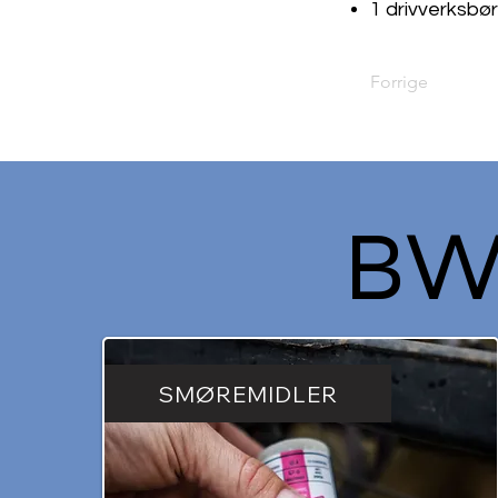
1 drivverksbør
Forrige
BW
SMØREMIDLER