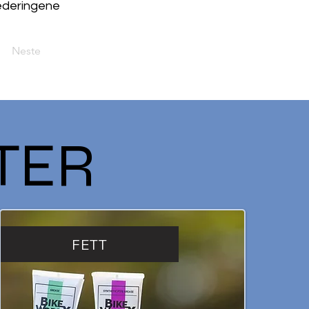
jederingene
Neste
TER
FETT