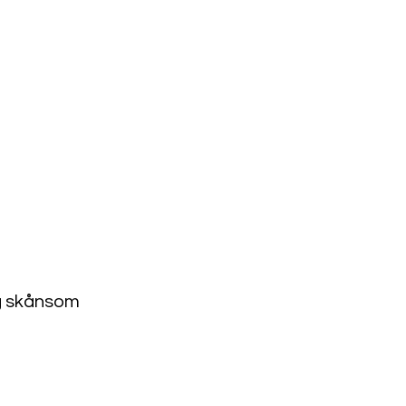
Forhandlerportal
og skånsom