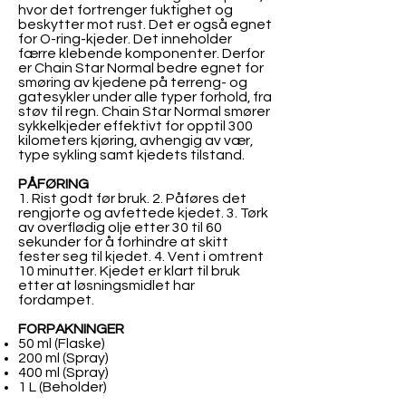
hvor det fortrenger fuktighet og
beskytter mot rust. Det er også egnet
for O-ring-kjeder. Det inneholder
færre klebende komponenter. Derfor
er Chain Star Normal bedre egnet for
smøring av kjedene på terreng- og
gatesykler under alle typer forhold, fra
støv til regn. Chain Star Normal smører
sykkelkjeder effektivt for opptil 300
kilometers kjøring, avhengig av vær,
type sykling samt kjedets tilstand.
PÅFØRING
1. Rist godt før bruk. 2. Påføres det
rengjorte og avfettede kjedet. 3. Tørk
av overflødig olje etter 30 til 60
sekunder for å forhindre at skitt
fester seg til kjedet. 4. Vent i omtrent
10 minutter. Kjedet er klart til bruk
etter at løsningsmidlet har
fordampet.
FORPAKNINGER
50 ml (Flaske)
200 ml (Spray)
400 ml (Spray)
1 L (Beholder)