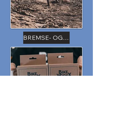
BREMSE- OG DEMPEROLJER
SLANGELØS