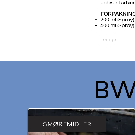
enhver forbind
FORPAKNIN
200 ml (Spray)
400 ml (Spray)
Forrige
BW
SMØREMIDLER