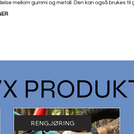
else mellom gummi og metall. Den kan også brukes til ge
GER
X PRODUK
RENGJØRING