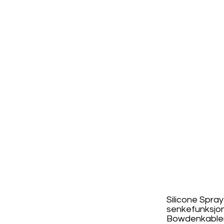
Silicone Spra
senkefunksjon 
Bowdenkabler e