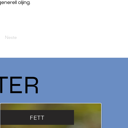
nerell oljing.
Neste
TER
FETT