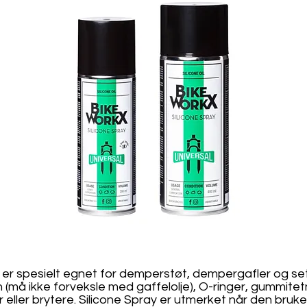
y er spesielt egnet for demperstøt, dempergafler og s
(må ikke forveksle med gaffelolje), O-ringer, gummitetn
ller brytere. Silicone Spray er utmerket når den brukes