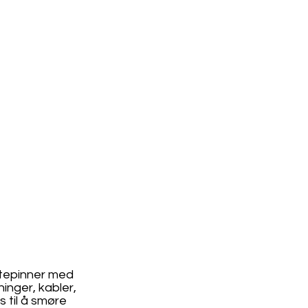
etepinner med
inger, kabler,
 til å smøre